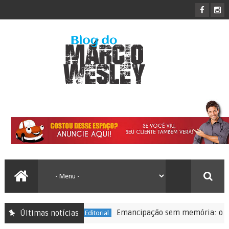
Emancipação sem memória: o que Lauro
Últimas notícias
Editorial