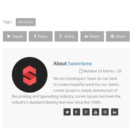
Tags :
DESTAQUE
Tweet
Share
Share
Share
Share
About
Sweetheme
Number of Entries :
35
We are Developers Team do our best
to create beautiful work for our clients.
Lorem Ipsum is simply dummy text of
the printing and typesetting industry. Lorem Ipsum has been the
industry's standard dummy text ever since the 1500s.