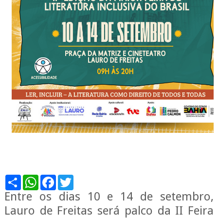
S
W
F
T
h
h
a
w
Entre os dias 10 e 14 de setembro,
a
a
c
i
r
t
e
t
Lauro de Freitas será palco da II Feira
e
s
b
t
A
o
e