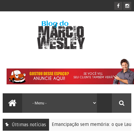
Emancipação sem memória: o que Lauro de Freitas 
Últimas notícias
Editorial