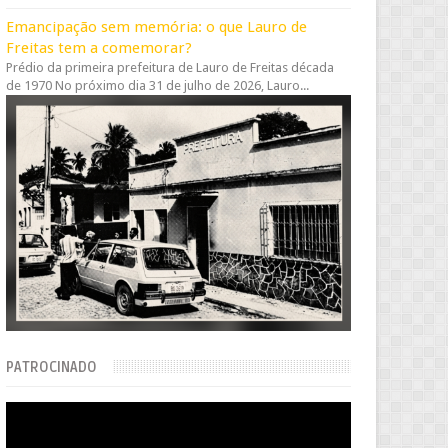
Emancipação sem memória: o que Lauro de
Freitas tem a comemorar?
Prédio da primeira prefeitura de Lauro de Freitas década
de 1970 No próximo dia 31 de julho de 2026, Lauro...
PATROCINADO