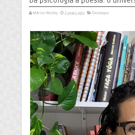
Da psicologia à poesia: o univer
Márcio Wesley
2 years ago
Destaque