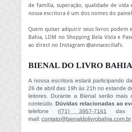
de família, superação, qualidade de vida
nossa escritora é um dos nomes do painel 
Quem quiser adquirir seus livros podem 
Bahia, LDM no Shopping Bela Vista e Pase
ao direct no Instagram @annaceciliafs.
BIENAL DO LIVRO BAHIA 
A nossa escritora estará participando d
26 de abril das 19h às 21h no estande d
leitores. Durante a Bienal serão mais
conteúdo.
Dúvidas relacionadas ao e
telefo
ne
(
(71) 3957-7161
das 1
mail:
contato@bienaldolivrobahia.com.br