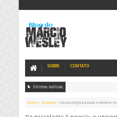
SOBRE
CONTATO
Últimas notícias
E
Home
Destaque
Da psicologia à poesia: o universo cri