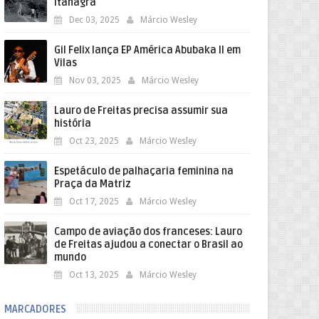
Itanagra
Dec 03, 2025
Márcio Wesley
Gil Felix lança EP América Abubaka II em
Vilas
Nov 03, 2025
Márcio Wesley
Lauro de Freitas precisa assumir sua
história
Oct 23, 2025
Márcio Wesley
Espetáculo de palhaçaria feminina na
Praça da Matriz
Oct 17, 2025
Márcio Wesley
Campo de aviação dos franceses: Lauro
de Freitas ajudou a conectar o Brasil ao
mundo
Oct 13, 2025
Márcio Wesley
MARCADORES