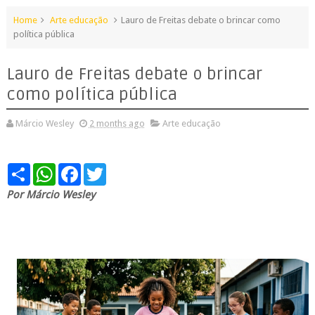
Home
Arte educação
Lauro de Freitas debate o brincar como
política pública
Lauro de Freitas debate o brincar
como política pública
Márcio Wesley
2 months ago
Arte educação
S
W
F
T
h
h
a
w
a
a
c
i
Por Márcio Wesley
r
t
e
t
e
s
b
t
A
o
e
p
o
r
p
k