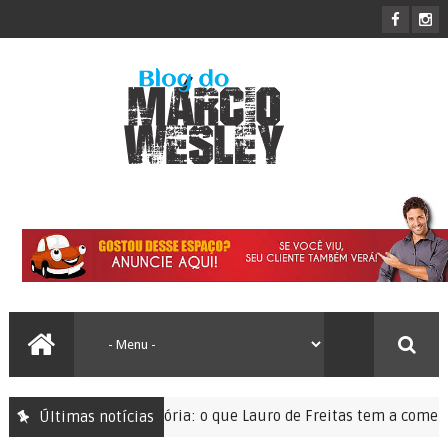
ação sem memória: o que Lauro de Freitas tem a comemorar?
Últimas notícias