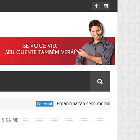
Emancipação sem memória: o que Lauro de Freitas
Editorial
SIGA-ME