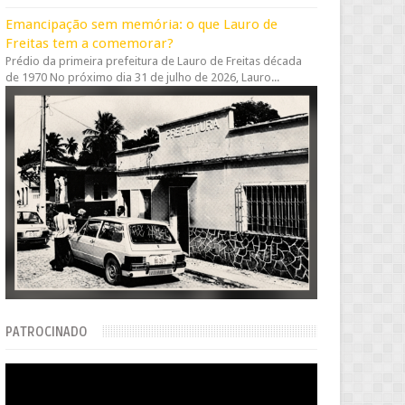
Emancipação sem memória: o que Lauro de
Freitas tem a comemorar?
Prédio da primeira prefeitura de Lauro de Freitas década
de 1970 No próximo dia 31 de julho de 2026, Lauro...
PATROCINADO