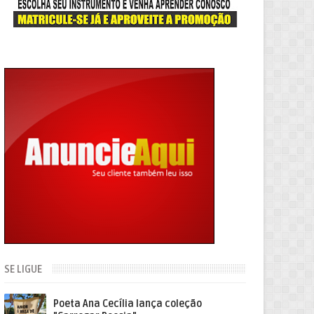
SE LIGUE
Poeta Ana Cecília lança coleção