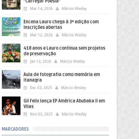
"Carregar Poesia"
Mar 14, 2026
Márcio Wesley
Encena Lauro chega à 3ª edição com
inscrições abertas
Mar 12, 2026
Márcio Wesley
418 anos e Lauro continua sem projetos
de preservação
Jan 12, 2026
Márcio Wesley
Aula de fotografia como memória em
Itanagra
Dec 03, 2025
Márcio Wesley
Gil Felix lança EP América Abubaka II em
Vilas
Nov 03, 2025
Márcio Wesley
MARCADORES