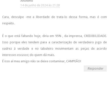
Anônimo
14 de junho de 2024 às 21:28
Cara, desculpe -me a liberdade de trata-lo dessa forma, mas é com
respeito.
É o que está faltando hoje, diria em 95% , da imprensa, CREDIBILIDADE.
Isso porque eles tendem para a caracterização de verdadeiro jogo de
xadrez á verdade e no tabuleiro movimentam as peças de acordo
interesses escusos; do quem dá mais.
É isso aí meu amigo não se deixe contaminar, CAMPEÃO!
Responder