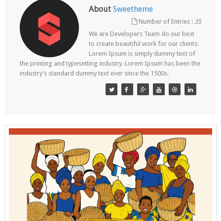
About
Sweetheme
Number of Entries :
35
We are Developers Team do our best
to create beautiful work for our clients.
Lorem Ipsum is simply dummy text of
the printing and typesetting industry. Lorem Ipsum has been the
industry's standard dummy text ever since the 1500s.