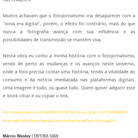
Muitos achavam que o fotojornalismo iria desaparecer com a
"nova era digital", porém, o efeito foi contrário, mais do que
nunca a fotografia avança com sua influência e as
possibilidades de transmissão se mantém viva.
Nesta obra eu conto a minha história com o fotojornalismo,
vendo de perto as mudanças e os avanços neste universo,
onde a foto precisa contar uma história, tendo a vitalidade do
consumo e da notícia imediatada nas plataformas digitais.
Uma imagem é tudo, ou quase tudo. Quem quiser adquirir este
e-book clicar e ou copiar o link.
https://www.amazon.com.br/dp/B087FD2Q8T/ref=cm_sw_r_fa_dp_U_VZcOEbDMA9PW1?
fbclid=IwAR1QFIlUENJgOn4egmXnyZj-qzbh1kcDnKoQjrsqBZzkz5OTktmlygigT5U
Márcio Wesley
| DRT/BA 5469