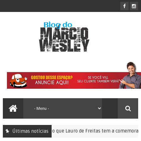
ão sem memória: o que Lauro de Freitas tem a comemorar?
Últimas notícias