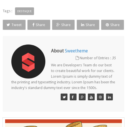
Tags :
DESTAQUE
Tweet
Share
Share
Share
Share
About
Sweetheme
Number of Entries :
35
We are Developers Team do our best
to create beautiful work for our clients.
Lorem Ipsum is simply dummy text of
the printing and typesetting industry. Lorem Ipsum has been the
industry's standard dummy text ever since the 1500s.