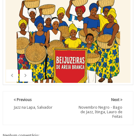
Previous
Next
Jazz na Lapa, Salvador
Novembro Negro - Bago
de Jazz, Itinga, Lauro de
Feitas
Nenhum comentário: