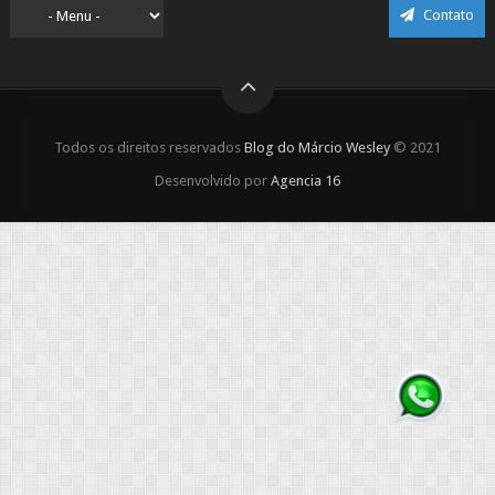
Contato
Todos os direitos reservados
Blog do Márcio Wesley
© 2021
Desenvolvido por
Agencia 16