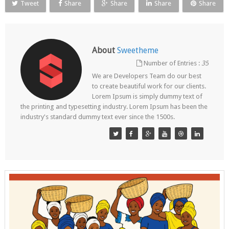
Tweet
Share
Share
Share
Share
About
Sweetheme
Number of Entries :
35
We are Developers Team do our best
to create beautiful work for our clients.
Lorem Ipsum is simply dummy text of
the printing and typesetting industry. Lorem Ipsum has been the
industry's standard dummy text ever since the 1500s.