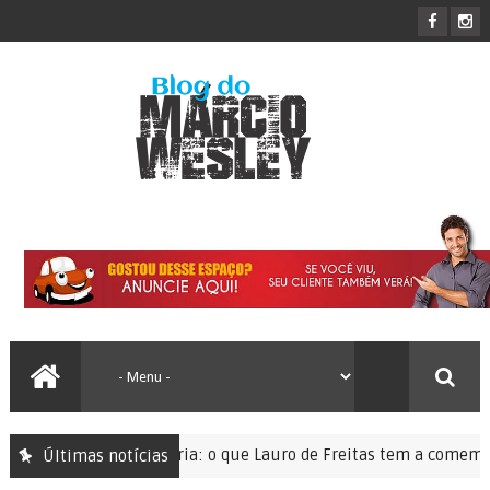
pação sem memória: o que Lauro de Freitas tem a comemorar?
Últimas notícias