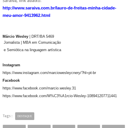
Saraiva, link abaixo:
http://www.saraiva.com.br/lauro-de-freitas-minha-cidade-
meu-amor-9413962.html
Márcio Wesley
| DRT/BA 5469
Jornalista |
MBA em Comunicação
e Semiótica na linguagem artística
Instagram
https://www.instagram.com/marciowesleycnery/?hl=pt-br
Facebook
https://www.facebook.com/marcio.wesley.31
https://www.facebook.com/M%C3%A1rcio-Wesley-108941207711441
Tags :
DESTAQUE